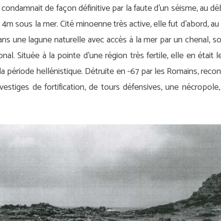
e condamnait de façon définitive par la faute d’un séisme, au dé
 4m sous la mer. Cité minoenne très active, elle fut d’abord, au 6
 dans une lagune naturelle avec accès à la mer par un chenal, s
al. Située à la pointe d’une région très fertile, elle en était
la période hellénistique. Détruite en -67 par les Romains, reco
estiges de fortification, de tours défensives, une nécropol