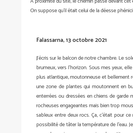
À proximité du site, le chemin passe devant cet
On suppose qu’il était celui de la déesse phénic
Falassarna, 13 octobre 2021
J
‘écris sur le balcon de notre chambre. Le sol
brumeux, vers l’horizon. Sous mes yeux, elle 
plus atlantique, moutonneuse et bellement rou
une zone de plantes qui moutonnent en buis
enterrées ou dressées en chiens de garde me r
rocheuses engageantes mais bien trop moussues
sableux entre deux rocs. Ça, c’était pour ce
possibilité de tâter la température de l’eau. J