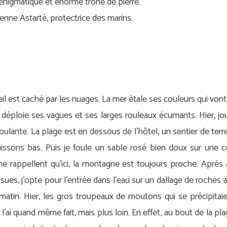
 énigmatique et énorme trône de pierre.
ienne Astarté, protectrice des marins.
eil est caché par les nuages. La mer étale ses couleurs qui von
déploie ses vagues et ses larges rouleaux écumants. Hier, jour
lante. La plage est en dessous de l’hôtel, un sentier de terr
sons bas. Puis je foule un sable rosé bien doux sur une cour
appellent qu’ici, la montagne est toujours proche. Après avoi
, j’opte pour l’entrée dans l’eau sur un dallage de roches ap
 matin. Hier, les gros troupeaux de moutons qui se précipita
e l’ai quand même fait, mais plus loin. En effet, au bout de la p