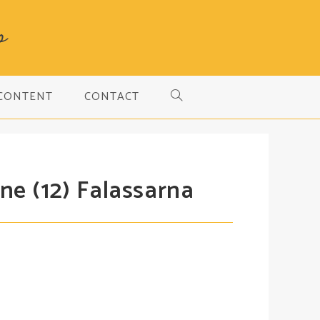
s
 CONTENT
CONTACT
TOGGLE
WEBSITE
nne (12) Falassarna
SEARCH