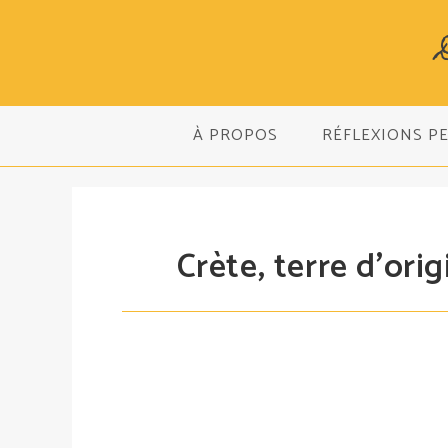
Skip
to
content
À PROPOS
RÉFLEXIONS P
Crète, terre d’ori