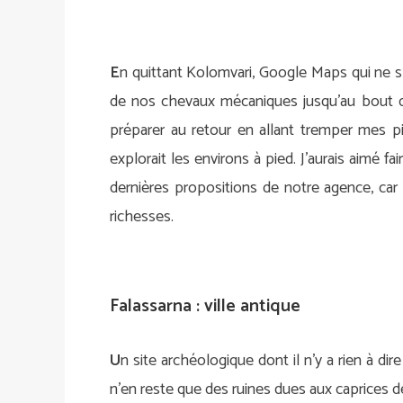
E
n quittant Kolomvari, Google Maps qui ne s’
de nos chevaux mécaniques jusqu’au bout de
préparer au retour en allant tremper mes p
explorait les environs à pied. J’aurais aimé fa
dernières propositions de notre agence, car
richesses.
Falassarna : ville antique
U
n site archéologique dont il n’y a rien à dir
n’en reste que des ruines dues aux caprices de