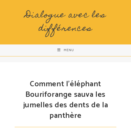
Skip
to
Dialogue avec les
content
différences
MENU
Comment l’éléphant
Bouriforange sauva les
jumelles des dents de la
panthère