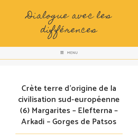
Skip
to
Dialogue avec les
content
différences
MENU
Crète terre d’origine de la
civilisation sud-européenne
(6) Margarites – Elefterna –
Arkadi – Gorges de Patsos